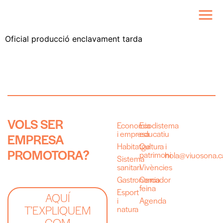
Oficial producció enclavament tarda
V
O
L
S
S
E
R
Economia
Ecodistema
i empresa
educatiu
E
M
P
R
E
S
A
Habitatge
Cultura i
P
R
O
M
O
T
O
R
A
?
patrimoni
hola@viuosona.c
Sistema
sanitari
Vivències
Gastronomia
Cercador
feina
Esport
AQUÍ
i
Agenda
T’EXPLIQUEM
natura
COM