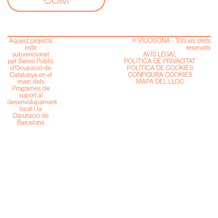
Aquest projecte
© VIUOSONA - Tots els drets
està
reservats
subvencionat
AVÍS LEGAL
pel Servei Públic
POLÍTICA DE PRIVACITAT
d’Ocupació de
POLÍTICA DE COOKIES
Catalunya en el
CONFIGURA COOKIES
marc dels
MAPA DEL LLOC
Programes de
suport al
desenvolupament
local i la
Diputació de
Barcelona