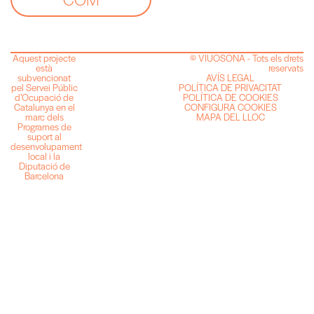
Aquest projecte
© VIUOSONA - Tots els drets
està
reservats
subvencionat
AVÍS LEGAL
pel Servei Públic
POLÍTICA DE PRIVACITAT
d’Ocupació de
POLÍTICA DE COOKIES
Catalunya en el
CONFIGURA COOKIES
marc dels
MAPA DEL LLOC
Programes de
suport al
desenvolupament
local i la
Diputació de
Barcelona