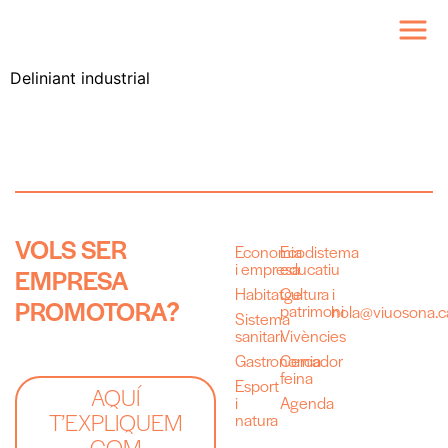
Deliniant industrial
V
O
L
S
S
E
R
Economia
Ecodistema
i empresa
educatiu
E
M
P
R
E
S
A
Habitatge
Cultura i
P
R
O
M
O
T
O
R
A
?
patrimoni
hola@viuosona.c
Sistema
sanitari
Vivències
Gastronomia
Cercador
feina
Esport
AQUÍ
i
Agenda
T’EXPLIQUEM
natura
COM