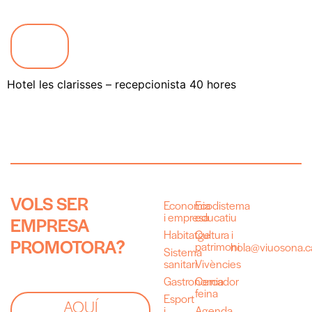
Hotel les clarisses – recepcionista 40 hores
V
O
L
S
S
E
R
Economia
Ecodistema
i empresa
educatiu
E
M
P
R
E
S
A
Habitatge
Cultura i
P
R
O
M
O
T
O
R
A
?
patrimoni
hola@viuosona.c
Sistema
sanitari
Vivències
Gastronomia
Cercador
feina
Esport
AQUÍ
i
Agenda