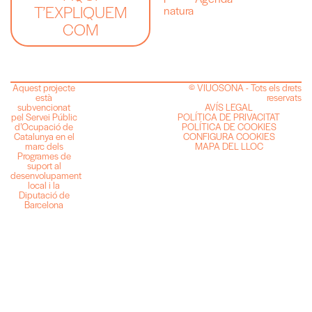
T’EXPLIQUEM
natura
COM
Aquest projecte
© VIUOSONA - Tots els drets
està
reservats
subvencionat
AVÍS LEGAL
pel Servei Públic
POLÍTICA DE PRIVACITAT
d’Ocupació de
POLÍTICA DE COOKIES
Catalunya en el
CONFIGURA COOKIES
marc dels
MAPA DEL LLOC
Programes de
suport al
desenvolupament
local i la
Diputació de
Barcelona