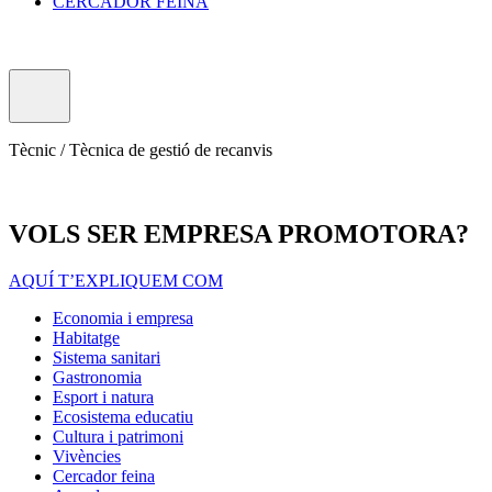
CERCADOR FEINA
Tècnic / Tècnica de gestió de recanvis
VOLS SER EMPRESA PROMOTORA?
AQUÍ T’EXPLIQUEM COM
Economia i empresa
Habitatge
Sistema sanitari
Gastronomia
Esport i natura
Ecosistema educatiu
Cultura i patrimoni
Vivències
Cercador feina