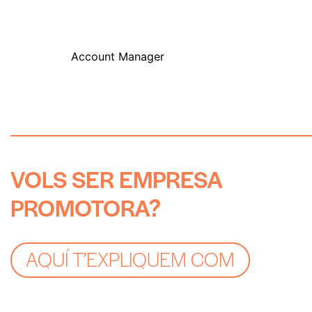
Account Manager
V
O
L
S
S
E
R
E
M
P
R
E
S
A
P
R
O
M
O
T
O
R
A
?
AQUÍ T’EXPLIQUEM COM