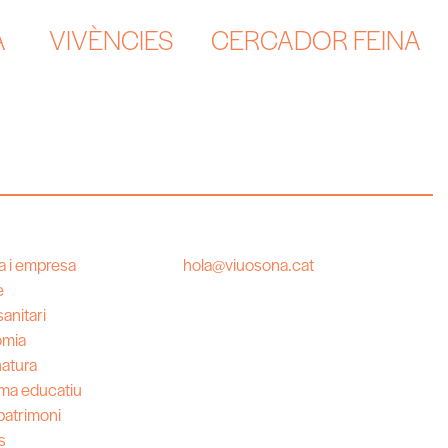
A
VIVÈNCIES
CERCADOR FEINA
 i empresa
hola@viuosona.cat
e
anitari
omia
natura
ma educatiu
 patrimoni
s