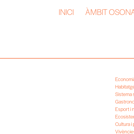
INICI
ÀMBIT OSON
Economia
Habitatg
Sistema s
Gastron
Esport i 
Ecosiste
Cultura i
Vivèncie