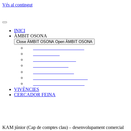
Vés al contingut
INICI
ÀMBIT OSONA
Close ÀMBIT OSONA
Open ÀMBIT OSONA
ECONOMIA I EMPRESA
HABITATGE
SISTEMA SANITARI
GASTRONOMIA
ESPORT I NATURA
ECOSISTEMA EDUCATIU
CULTURA I PATRIMONI
VIVÈNCIES
CERCADOR FEINA
KAM júnior (Cap de comptes clau) – desenvolupament comercial