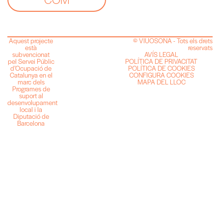
Aquest projecte
© VIUOSONA - Tots els drets
està
reservats
subvencionat
AVÍS LEGAL
pel Servei Públic
POLÍTICA DE PRIVACITAT
d’Ocupació de
POLÍTICA DE COOKIES
Catalunya en el
CONFIGURA COOKIES
marc dels
MAPA DEL LLOC
Programes de
suport al
desenvolupament
local i la
Diputació de
Barcelona