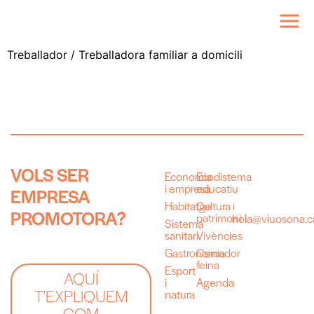
Treballador / Treballadora familiar a domicili
V
O
L
S
S
E
R
Economia
Ecodistema
i empresa
educatiu
E
M
P
R
E
S
A
Habitatge
Cultura i
P
R
O
M
O
T
O
R
A
?
patrimoni
hola@viuosona.c
Sistema
sanitari
Vivències
Gastronomia
Cercador
feina
Esport
AQUÍ
i
Agenda
T’EXPLIQUEM
natura
COM