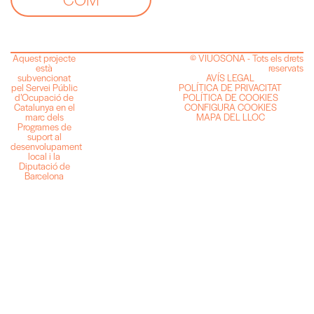
Aquest projecte
© VIUOSONA - Tots els drets
està
reservats
subvencionat
AVÍS LEGAL
pel Servei Públic
POLÍTICA DE PRIVACITAT
d’Ocupació de
POLÍTICA DE COOKIES
Catalunya en el
CONFIGURA COOKIES
marc dels
MAPA DEL LLOC
Programes de
suport al
desenvolupament
local i la
Diputació de
Barcelona