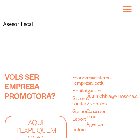
Asesor fiscal
V
O
L
S
S
E
R
Economia
Ecodistema
i empresa
educatiu
E
M
P
R
E
S
A
Habitatge
Cultura i
P
R
O
M
O
T
O
R
A
?
patrimoni
hola@viuosona.c
Sistema
sanitari
Vivències
Gastronomia
Cercador
feina
Esport
AQUÍ
i
Agenda
T’EXPLIQUEM
natura
COM